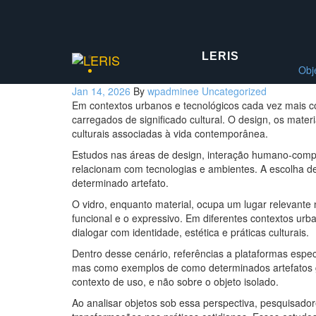
Skip
to
the
content
LERIS
Obj
Jan 14, 2026
By
wpadminee
Uncategorized
Em contextos urbanos e tecnológicos cada vez mais c
carregados de significado cultural. O design, os mate
culturais associadas à vida contemporânea.
Estudos nas áreas de design, interação humano-comput
relacionam com tecnologias e ambientes. A escolha d
determinado artefato.
O vidro, enquanto material, ocupa um lugar relevante 
funcional e o expressivo. Em diferentes contextos u
dialogar com identidade, estética e práticas culturais.
Dentro desse cenário, referências a plataformas esp
mas como exemplos de como determinados artefatos ga
contexto de uso, e não sobre o objeto isolado.
Ao analisar objetos sob essa perspectiva, pesquisado