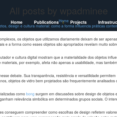
All posts by wpadminee
P
r
Home
Home
Publications
Projects
Infrastru
S
H
i
etos, design e cultura material: como a forma influencia práticas con
h
i
m
o
d
w
e
a
P
P
omplexos, os objetos que utilizamos diariamente deixam de ser apena
r
u
u
riais e a forma como esses objetos são apropriados revelam muito sobre
y
b
b
l
l
M
i
i
e
c
c
ador e cultura digital mostram que a materialidade dos objetos infl
a
a
n
e materiais, por exemplo, afeta não apenas a usabilidade, mas també
t
t
u
i
i
o
o
n
n
nesse debate. Sua transparência, resistência e versatilidade permitem 
s
s
rbanos, objetos de vidro bem projetados são frequentemente analisado
s
s
u
u
b
b
m
m
ecializadas como
bong
surgem em discussões sobre design de objetos e
e
e
nham relevância simbólica em determinados grupos sociais. O interes
n
n
u
u
res conseguem compreender como escolhas de design refletem valores 