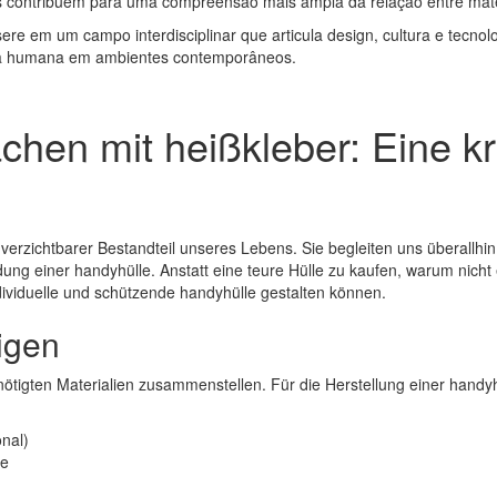
os contribuem para uma compreensão mais ampla da relação entre mater
ere em um campo interdisciplinar que articula design, cultura e tecnolo
cia humana em ambientes contemporâneos.
hen mit heißkleber: Eine kr
erzichtbarer Bestandteil unseres Lebens. Sie begleiten uns überallhin u
ndung einer handyhülle. Anstatt eine teure Hülle zu kaufen, warum nich
individuelle und schützende handyhülle gestalten können.
tigen
nötigten Materialien zusammenstellen. Für die Herstellung einer handyh
onal)
le