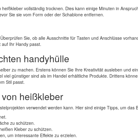
n heißkleber vollständig trocknen. Dies kann einige Minuten in Anspru
, bevor Sie sie vom Form oder der Schablone entfernen.
. Überprüfen Sie, ob alle Ausschnitte für Tasten und Anschlüsse vorhan
 auf Ihr Handy passt.
achten handyhülle
elber zu machen. Erstens können Sie Ihre Kreativität ausleben und eine H
 viel günstiger sind als im Handel erhältliche Produkte. Drittens könn
em Stil passt.
 von heißkleber
n Bastelprojekten verwendet werden kann. Hier sind einige Tipps, um da
net.
läche zu schützen.
heißen Kleber zu schützen.
en, um interessante Effekte zu erzielen.