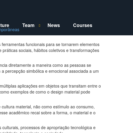
cture
Team
News
Courses
S
H
temporâneas
h
i
o
d
w
e
T
T
s ferramentas funcionais para se tornarem elementos
e
e
 práticas sociais, hábitos coletivos e transformações
a
a
m
m
s
s
u
u
uencia diretamente a maneira como as pessoas se
b
b
m a percepção simbólica e emocional associada a um
m
m
e
e
n
n
u
u
múltiplas aplicações em objetos que transitam entre o
s como exemplos de como o design material pode
 cultura material, não como estímulo ao consumo,
se acadêmico recai sobre a forma, o material e o
culturais, processos de apropriação tecnológica e