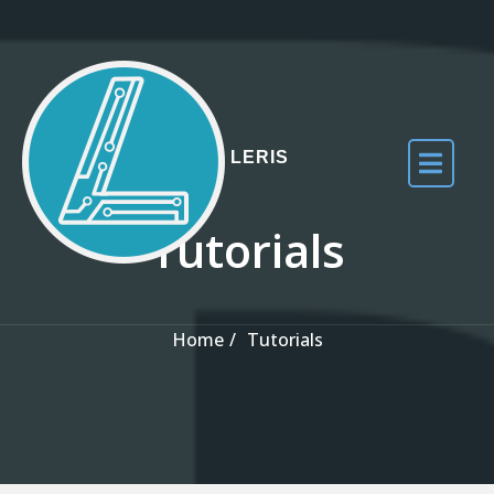
Skip to the content
LERIS
Tutorials
Home
Tutorials