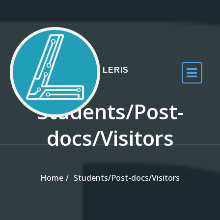
Skip to the content
LERIS
Students/Post-
docs/Visitors
Home
Students/Post-docs/Visitors